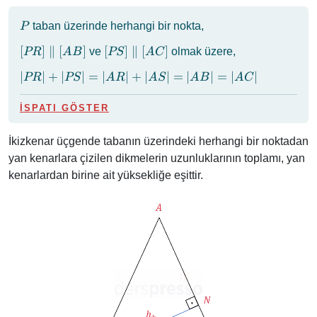
P
taban üzerinde herhangi bir nokta,
P
[PR]
[PS]
[
]
∥
[
]
[
]
∥
[
]
ve
olmak üzere,
PR
A
B
PS
A
C
\parallel
\parallel
\abs{PR}
∣
∣
+
∣
∣
=
∣
∣
+
∣
∣
=
∣
∣
=
∣
∣
PR
PS
A
R
A
S
A
B
A
C
[AB]
[AC]
+
\abs{PS}
İSPATI GÖSTER
=
\abs{AR}
İkizkenar üçgende tabanın üzerindeki herhangi bir noktadan
+
yan kenarlara çizilen dikmelerin uzunluklarının toplamı, yan
\abs{AS}
kenarlardan birine ait yüksekliğe eşittir.
=
\abs{AB}
=
\abs{AC}