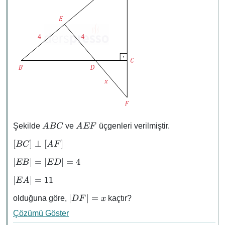
ABC
AEF
Şekilde
ve
üçgenleri verilmiştir.
A
BC
A
EF
[BC]
[
]
⊥
[
]
BC
A
F
\perp
\abs{EB}
∣
∣
=
∣
∣
=
4
EB
E
D
[AF]
=
\abs{EA}
∣
∣
=
11
E
A
\abs{ED}
= 11
= 4
\abs{DF}
∣
∣
=
olduğuna göre,
kaçtır?
D
F
x
= x
Çözümü Göster