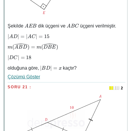
AEB
ABC
Şekilde
dik üçgeni ve
üçgeni verilmiştir.
A
EB
A
BC
\abs{AD}
∣
∣
=
∣
∣
=
15
A
D
A
C
=
m(\widehat{ABD})
(
)
=
(
)
m
A
B
D
m
D
BE
\abs{AC}
=
= 15
\abs{DC}
∣
∣
=
18
D
C
m(\widehat{DBE})
= 18
\abs{BD}
∣
∣
=
olduğuna göre,
kaçtır?
B
D
x
= x
Çözümü Göster
SORU 21 :