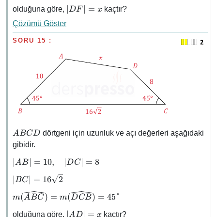
=
\abs{DF}
∣
∣
=
olduğuna göre,
kaçtır?
D
F
x
m(\widehat{DEA})
= x
Çözümü Göster
SORU 15 :
ABCD
dörtgeni için uzunluk ve açı değerleri aşağıdaki
A
BC
D
gibidir.
\abs{AB}
∣
∣
=
10
,
∣
∣
=
8
A
B
D
C
= 10,
\abs{BC}
∣
∣
=
16
2
BC
\quad
=
\abs{DC}
m(\widehat{ABC})
(
)
=
(
)
=
45°
m
A
BC
m
D
CB
16\sqrt{2}
= 8
=
\abs{AD}
∣
∣
=
olduğuna göre,
kaçtır?
A
D
x
m(\widehat{DCB})