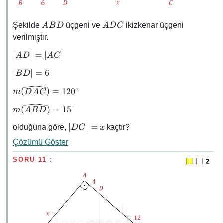
ABD
ADC
Şekilde
üçgeni ve
ikizkenar üçgeni
A
B
D
A
D
C
verilmiştir.
\abs{AD}
∣
∣
=
∣
∣
A
D
A
C
=
\abs{BD}
∣
∣
=
6
B
D
\abs{AC}
= 6
m(\widehat{DAC})
(
)
=
120°
m
D
A
C
= 120°
m(\widehat{ABD})
(
)
=
15°
m
A
B
D
= 15°
\abs{DC}
∣
∣
=
olduğuna göre,
kaçtır?
D
C
x
= x
Çözümü Göster
SORU 11 :