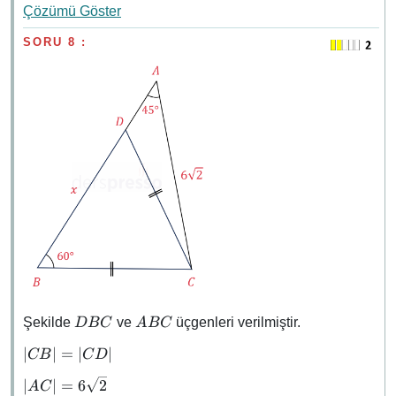
Çözümü Göster
SORU 8 :
DBC
ABC
Şekilde
ve
üçgenleri verilmiştir.
D
BC
A
BC
\abs{CB}
∣
∣
=
∣
∣
CB
C
D
=
\abs{AC}
∣
∣
=
6
2
A
C
\abs{CD}