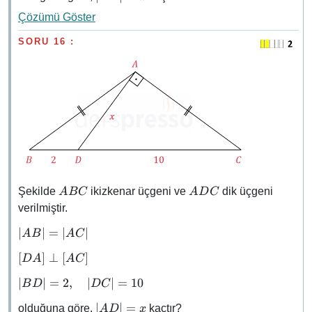
= x
= 45°
Çözümü Göster
SORU 16 :
ABC
ADC
Şekilde
ikizkenar üçgeni ve
dik üçgeni
A
BC
A
D
C
verilmiştir.
\abs{AB}
∣
∣
=
∣
∣
A
B
A
C
=
[DA]
[
]
⊥
[
]
D
A
A
C
\abs{AC}
\perp
\abs{BD}
∣
∣
=
2
,
∣
∣
=
10
B
D
D
C
[AC]
= 2,
\abs{AD}
∣
∣
=
olduğuna göre,
kaçtır?
A
D
x
\quad