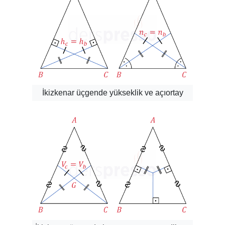
İkizkenar üçgende yükseklik ve açıortay