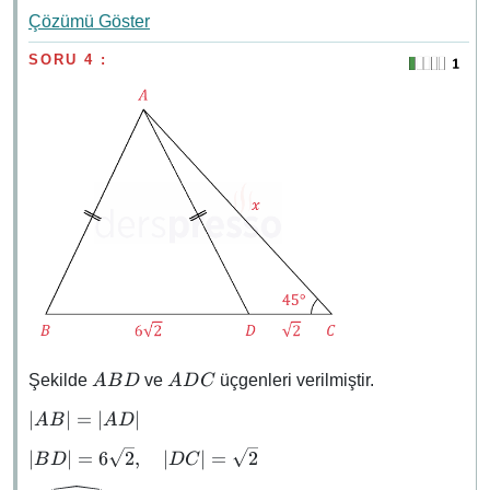
= 3
= x
Çözümü Göster
SORU 4 :
ABD
ADC
Şekilde
ve
üçgenleri verilmiştir.
A
B
D
A
D
C
\abs{AB}
∣
∣
=
∣
∣
A
B
A
D
=
\abs{BD}
∣
∣
=
6
2
,
∣
∣
=
2
B
D
D
C
\abs{AD}
=