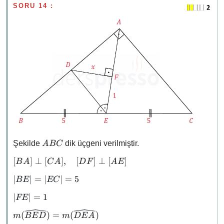
SORU 14 :
ABC
Şekilde
dik üçgeni verilmiştir.
A
BC
[BA]
[
]
⊥
[
]
,
[
]
⊥
[
]
B
A
C
A
D
F
A
E
\perp
\abs{BE}
∣
∣
=
∣
∣
=
5
BE
EC
[CA],
=
\quad
\abs{FE}
∣
∣
=
1
FE
\abs{EC}
[DF]
= 1
= 5
\perp
m(\widehat{BED})
(
)
=
(
)
m
BE
D
m
D
E
A
[AE]