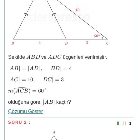
ABD
ADC
Şekilde
ve
üçgenleri verilmiştir.
A
B
D
A
D
C
\abs{AB}
∣
∣
=
∣
∣
,
∣
∣
=
4
A
B
A
D
B
D
=
\abs{AC}
∣
∣
=
10
,
∣
∣
=
3
A
C
D
C
\abs{AD},
= 10,
\quad
m(\widehat{ACB})
(
)
=
60°
m
A
CB
\quad
\abs{BD}
= 60°
\abs{DC}
= 4
\abs{AB}
∣
∣
olduğuna göre,
kaçtır?
A
B
= 3
Çözümü Göster
SORU 2 :