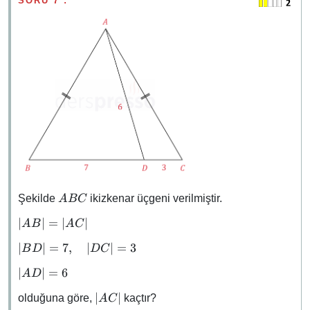
SORU 7 :
ABC
Şekilde
ikizkenar üçgeni verilmiştir.
A
BC
\abs{AB}
∣
∣
=
∣
∣
A
B
A
C
=
\abs{BD}
∣
∣
=
7
,
∣
∣
=
3
B
D
D
C
\abs{AC}
= 7,
\abs{AD}
∣
∣
=
6
A
D
\quad
= 6
\abs{DC}
\abs{AC}
∣
∣
olduğuna göre,
kaçtır?
A
C
= 3