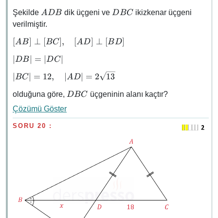
ADB
DBC
Şekilde
dik üçgeni ve
ikizkenar üçgeni
A
D
B
D
BC
verilmiştir.
[AB]
[
]
⊥
[
]
,
[
]
⊥
[
]
A
B
BC
A
D
B
D
\perp
\abs{DB}
∣
∣
=
∣
∣
D
B
D
C
[BC],
=
\quad
\abs{BC}
∣
∣
=
12
,
∣
∣
=
2
13
BC
A
D
\abs{DC}
[AD]
= 12,
\perp
DBC
olduğuna göre,
üçgeninin alanı kaçtır?
D
BC
\quad
[BD]
\abs{AD}
Çözümü Göster
=
2\sqrt{13}
SORU 20 :