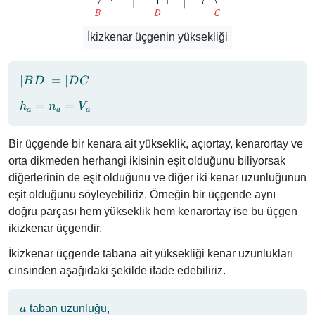
İkizkenar üçgenin yüksekliği
\abs{BD}
∣
∣
=
∣
∣
B
D
D
C
=
h_a
=
=
h
n
V
\abs{DC}
a
a
a
=
n_a
Bir üçgende bir kenara ait yükseklik, açıortay, kenarortay ve
=
orta dikmeden herhangi ikisinin eşit olduğunu biliyorsak
V_a
diğerlerinin de eşit olduğunu ve diğer iki kenar uzunluğunun
eşit olduğunu söyleyebiliriz. Örneğin bir üçgende aynı
doğru parçası hem yükseklik hem kenarortay ise bu üçgen
ikizkenar üçgendir.
İkizkenar üçgende tabana ait yüksekliği kenar uzunlukları
cinsinden aşağıdaki şekilde ifade edebiliriz.
a
taban uzunluğu,
a