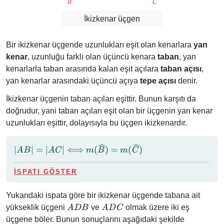
İkizkenar üçgen
Bir ikizkenar üçgende uzunlukları eşit olan kenarlara
yan
kenar
, uzunluğu farklı olan üçüncü kenara
taban
, yan
kenarlarla taban arasında kalan eşit açılara
taban açısı
,
yan kenarlar arasındaki üçüncü açıya
tepe açısı
denir.
İkizkenar üçgenin taban açıları eşittir. Bunun karşıtı da
doğrudur, yani taban açıları eşit olan bir üçgenin yan kenar
uzunlukları eşittir, dolayısıyla bu üçgen ikizkenardır.
\abs{AB} =
∣
∣
=
∣
∣
⟺
(
)
=
(
)
A
B
A
C
m
B
m
C
\abs{AC}
\Longleftrightarrow
İSPATI GÖSTER
m(\widehat{B}) =
m(\widehat{C})
Yukarıdaki ispata göre bir ikizkenar üçgende tabana ait
ADB
ADC
yükseklik üçgeni
ve
olmak üzere iki eş
A
D
B
A
D
C
üçgene böler. Bunun sonuçlarını aşağıdaki şekilde