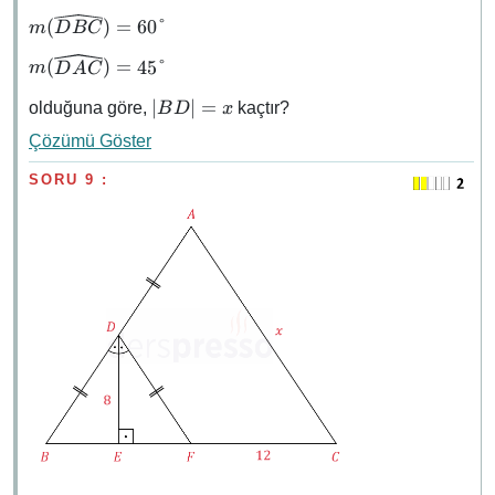
=
m(\widehat{DBC})
(
)
=
60°
m
D
BC
6\sqrt{2}
= 60°
m(\widehat{DAC})
(
)
=
45°
m
D
A
C
= 45°
\abs{BD}
∣
∣
=
olduğuna göre,
kaçtır?
B
D
x
= x
Çözümü Göster
SORU 9 :