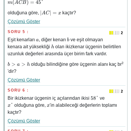
m(\widehat{ACB})
(
)
=
45°
m
A
CB
6\sqrt{2},
= 45°
\quad
\abs{AC}
∣
∣
=
olduğuna göre,
kaçtır?
A
C
x
\abs{DC}
= x
=
Çözümü Göster
\sqrt{2}
SORU 5 :
a
b
Eşit kenarları
, diğer kenarı
ve eşit olmayan
a
b
h
kenara ait yüksekliği
olan ikizkenar üçgenin belirtilen
h
uzunluk değerleri arasında üçer birim fark vardır.
2
b
^2
>
>
olduğu bilindiğine göre üçgenin alanı kaç br
b
a
h
\gt
'dir?
a
Çözümü Göster
\gt
h
SORU 6 :
58°
x°
58°
Bir ikizkenar üçgenin iç açılarından ikisi
ve
x
°
olduğuna göre,
'in alabileceği değerlerin toplamı
x
x
kaçtır?
Çözümü Göster