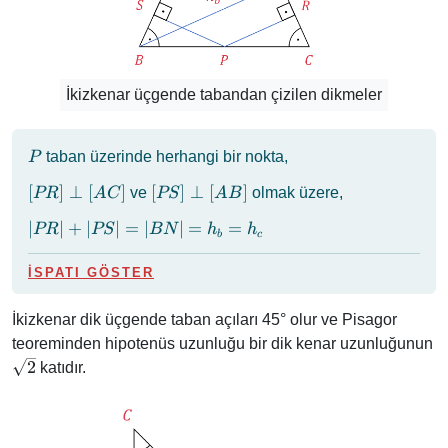
İkizkenar üçgende tabandan çizilen dikmeler
P
taban üzerinde herhangi bir nokta,
P
[PR]
[PS]
[
]
⊥
[
]
[
]
⊥
[
]
ve
olmak üzere,
PR
A
C
PS
A
B
\perp
\perp
\abs{PR}
∣
∣
+
∣
∣
=
∣
∣
=
=
PR
PS
BN
h
h
[AC]
[AB]
b
c
+
\abs{PS}
İSPATI GÖSTER
=
\abs{BN}
İkizkenar dik üçgende taban açıları 45° olur ve Pisagor
= h_b =
teoreminden hipotenüs uzunluğu bir dik kenar uzunluğunun
h_c
\sqrt{2}
2
katıdır.