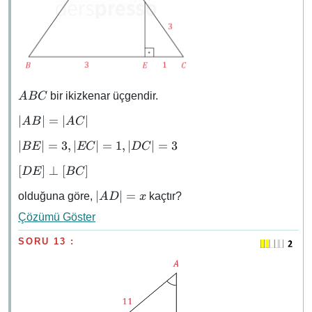
ABC
bir ikizkenar üçgendir.
A
BC
\abs{AB}
∣
∣
=
∣
∣
A
B
A
C
=
\abs{BE}
∣
∣
=
3
,
∣
∣
=
1
,
∣
∣
=
3
BE
EC
D
C
\abs{AC}
= 3,
[DE]
[
]
⊥
[
]
D
E
BC
\abs{EC}
\perp
= 1,
\abs{AD}
∣
∣
=
olduğuna göre,
kaçtır?
A
D
x
[BC]
\abs{DC}
= x
= 3
Çözümü Göster
SORU 13 :