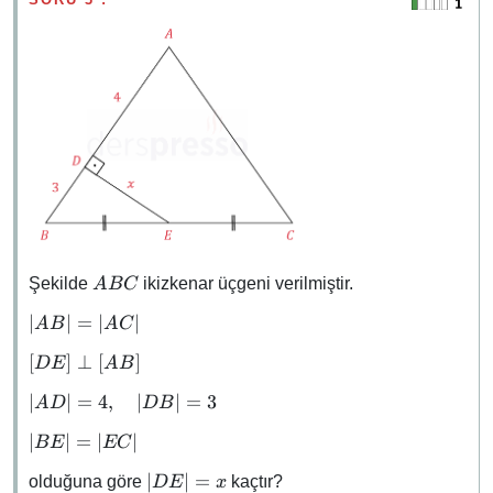
ABC
Şekilde
ikizkenar üçgeni verilmiştir.
A
BC
\abs{AB}
∣
∣
=
∣
∣
A
B
A
C
=
[DE]
[
]
⊥
[
]
D
E
A
B
\abs{AC}
\perp
\abs{AD}
∣
∣
=
4
,
∣
∣
=
3
A
D
D
B
[AB]
= 4,
\abs{BE}
∣
∣
=
∣
∣
BE
EC
\quad
=
\abs{DB}
\abs{DE}
∣
∣
=
olduğuna göre
kaçtır?
D
E
x
\abs{EC}