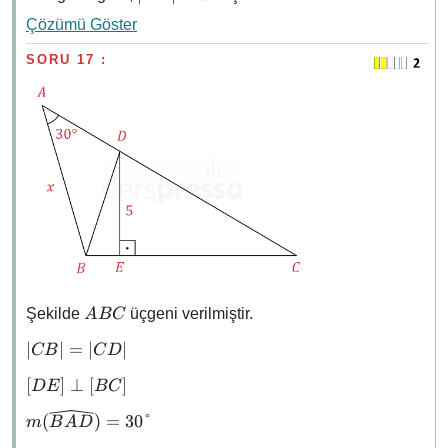
= x
\abs{DC}
Çözümü Göster
= 10
SORU 17 :
ABC
Şekilde
üçgeni verilmiştir.
A
BC
\abs{CB}
∣
∣
=
∣
∣
CB
C
D
=
[DE]
[
]
⊥
[
]
D
E
BC
\abs{CD}
\perp
m(\widehat{BAD})
(
)
=
30°
m
B
A
D
[BC]
= 30°