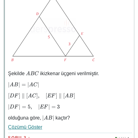
ABC
Şekilde
ikizkenar üçgeni verilmiştir.
A
BC
\abs{AB}
∣
∣
=
∣
∣
A
B
A
C
=
[DF]
[
]
∥
[
]
,
[
]
∥
[
]
D
F
A
C
EF
A
B
\abs{AC}
\parallel
\abs{DF}
∣
∣
=
5
,
∣
∣
=
3
D
F
EF
[AC],
= 5,
\quad
\abs{AB}
∣
∣
olduğuna göre,
kaçtır?
A
B
\quad
[EF]
\abs{EF}
\parallel
Çözümü Göster
= 3
[AB]
SORU 3 :