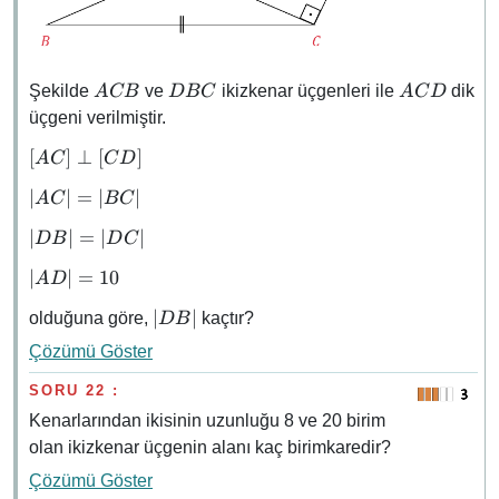
ACB
DBC
ACD
Şekilde
ve
ikizkenar üçgenleri ile
dik
A
CB
D
BC
A
C
D
üçgeni verilmiştir.
[AC]
[
]
⊥
[
]
A
C
C
D
\perp
\abs{AC}
∣
∣
=
∣
∣
A
C
BC
[CD]
=
\abs{DB}
∣
∣
=
∣
∣
D
B
D
C
\abs{BC}
=
\abs{AD}
∣
∣
=
10
A
D
\abs{DC}
= 10
\abs{DB}
∣
∣
olduğuna göre,
kaçtır?
D
B
Çözümü Göster
SORU 22 :
Kenarlarından ikisinin uzunluğu 8 ve 20 birim
olan ikizkenar üçgenin alanı kaç birimkaredir?
Çözümü Göster