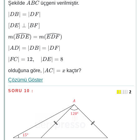
ABC
Şekilde
üçgeni verilmiştir.
A
BC
\abs{DB}
∣
∣
=
∣
∣
D
B
D
F
=
[DE]
[
]
⊥
[
]
D
E
BF
\abs{DF}
\perp
m(\widehat{BDE})
(
)
=
(
)
m
B
D
E
m
E
D
F
[BF]
=
\abs{AD}
∣
∣
=
∣
∣
=
∣
∣
A
D
D
B
D
F
m(\widehat{EDF})
=
\abs{FC}
∣
∣
=
12
,
∣
∣
=
8
FC
D
E
\abs{DB}
= 12,
=
\abs{AC}
∣
∣
=
olduğuna göre,
kaçtır?
A
C
x
\quad
\abs{DF}
= x
\abs{DE}
Çözümü Göster
= 8
SORU 10 :