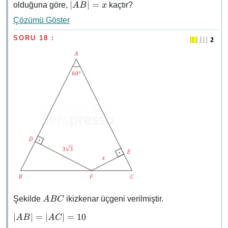
\abs{AB}
∣
∣
=
olduğuna göre,
kaçtır?
A
B
x
= x
Çözümü Göster
SORU 18 :
ABC
Şekilde
ikizkenar üçgeni verilmiştir.
A
BC
\abs{AB}
∣
∣
=
∣
∣
=
10
A
B
A
C
=