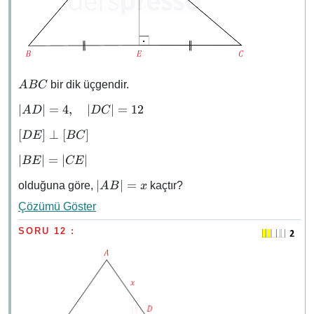
ABC
bir dik üçgendir.
A
BC
\abs{AD}
∣
∣
=
4
,
∣
∣
=
12
A
D
D
C
= 4,
[DE]
[
]
⊥
[
]
D
E
BC
\quad
\perp
\abs{DC}
\abs{BE}
∣
∣
=
∣
∣
BE
CE
[BC]
= 12
=
\abs{AB}
∣
∣
=
olduğuna göre,
kaçtır?
A
B
x
\abs{CE}
= x
Çözümü Göster
SORU 12 :