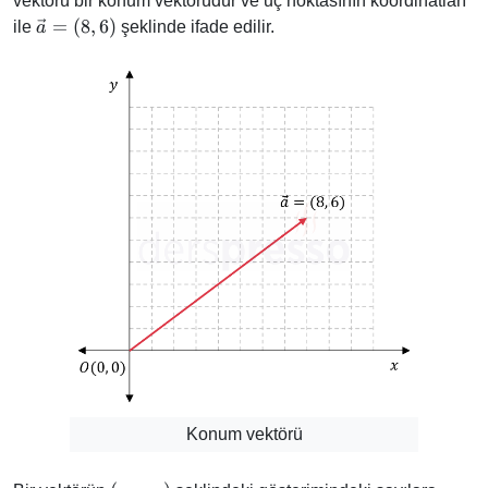
vektörü bir konum vektörüdür ve uç noktasının koordinatları
\vec{a}
=
(
8
,
6
)
ile
şeklinde ifade edilir.
a
= (8, 6)
Konum vektörü