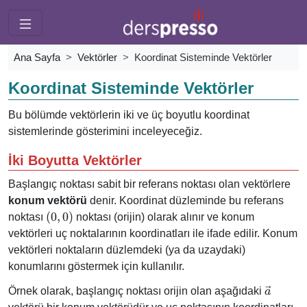
Ana Sayfa
Vektörler
Koordinat Sisteminde Vektörler
Koordinat Sisteminde Vektörler
Bu bölümde vektörlerin iki ve üç boyutlu koordinat
sistemlerinde gösterimini inceleyeceğiz.
İki Boyutta Vektörler
Başlangıç noktası sabit bir referans noktası olan vektörlere
konum vektörü
denir. Koordinat düzleminde bu referans
(0,
(
0
,
0
)
noktası
noktası (orijin) olarak alınır ve konum
0)
vektörleri uç noktalarının koordinatları ile ifade edilir. Konum
vektörleri noktaların düzlemdeki (ya da uzaydaki)
konumlarını göstermek için kullanılır.
\vec{a}
Örnek olarak, başlangıç noktası orijin olan aşağıdaki
a