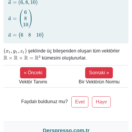
z_1)
\vec{a}
=
(
6
,
8
,
10
)
a
= (6, 8,
6
\vec{a} =
10)
8
=
\begin{pmatrix}
a
10
6 \\ 8 \\ 10
\end{pmatrix}
\vec{a} =
6
8
10
=
(
)
a
\begin{pmatrix}
6 & 8 & 10
(x_1,
\mat
(
,
,
)
şeklinde üç bileşenden oluşan tüm vektörler
x
y
z
1
1
1
\end{pmatrix}
y_1,
\tim
R
R
R
R
3
×
×
=
kümesini oluştururlar.
z_1)
\mat
\tim
« Önceki
Sonraki »
\mat
=
Vektör Tanımı
Bir Vektörün Normu
\mat
Faydalı buldunuz mu?
Evet
Hayır
Derspresso.com.tr