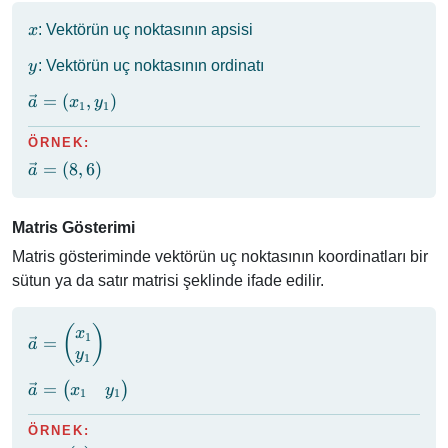
x
: Vektörün uç noktasının apsisi
x
y
: Vektörün uç noktasının ordinatı
y
\vec{a}
=
(
,
)
a
x
y
1
1
= (x_1,
y_1)
ÖRNEK:
\vec{a}
=
(
8
,
6
)
a
= (8, 6)
Matris Gösterimi
Matris gösteriminde vektörün uç noktasının koordinatları bir
sütun ya da satır matrisi şeklinde ifade edilir.
\vec{a} =
(
)
x
1
=
a
\begin{pmatrix}
y
1
x_1 \\ y_1
\vec{a} =
=
(
)
x
y
a
\end{pmatrix}
1
1
\begin{pmatrix}
x_1 & y_1
ÖRNEK: