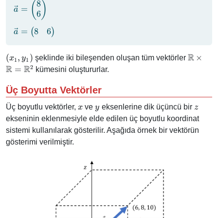
\end{pmatrix}
8
\vec{a} =
(
)
=
a
6
\begin{pmatrix}
8 \\ 6
\vec{a} =
8
6
=
(
)
a
\end{pmatrix}
\begin{pmatrix}
8 & 6
R
(x_1,
\mathb
(
,
)
×
şeklinde iki bileşenden oluşan tüm vektörler
x
y
1
1
\end{pmatrix}
y_1)
\times
R
R
2
=
kümesini oluştururlar.
\mathb
=
Üç Boyutta Vektörler
\mathb
x
y
z
Üç boyutlu vektörler,
ve
eksenlerine dik üçüncü bir
x
y
z
ekseninin eklenmesiyle elde edilen üç boyutlu koordinat
sistemi kullanılarak gösterilir. Aşağıda örnek bir vektörün
gösterimi verilmiştir.