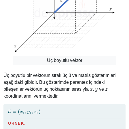
Üç boyutlu vektör
Üç boyutlu bir vektörün sıralı üçlü ve matris gösterimleri
aşağıdaki gibidir. Bu gösterimde parantez içindeki
x
y
z
bileşenler vektörün uç noktasının sırasıyla
,
ve
x
y
z
koordinatlarını vermektedir.
\vec{a}
=
(
,
,
)
a
x
y
z
1
1
1
= (x_1,
y_1,
ÖRNEK: