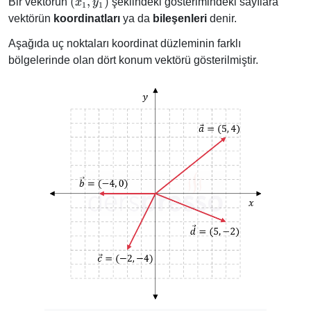
(x_1,
(
,
)
Bir vektörün
şeklindeki gösterimindeki sayılara
x
y
1
1
y_1)
vektörün
koordinatları
ya da
bileşenleri
denir.
Aşağıda uç noktaları koordinat düzleminin farklı
bölgelerinde olan dört konum vektörü gösterilmiştir.